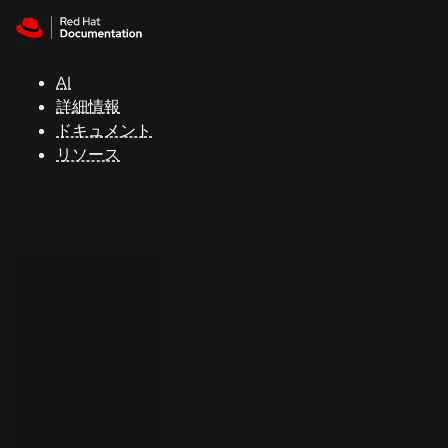
Skip to navigation
Skip to content
サ
ポ
ー
AI
ト
詳細情報
ドキュメント
リソース
コ
ン
ソ
ー
ル
開
発
者
ト
ラ