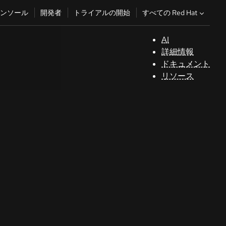
すべての Red Hat
ンソール
開発者
トライアルの開始
AI
サ
詳細情報
ポ
ドキュメント
ー
リソース
ト
コ
ン
ソ
ー
ル
開
発
者