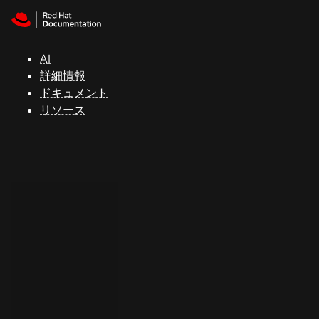
Skip to navigation
Skip to content
サ
ポ
ー
AI
ト
詳細情報
ドキュメント
リソース
コ
ン
ソ
ー
ル
開
発
者
ト
ラ