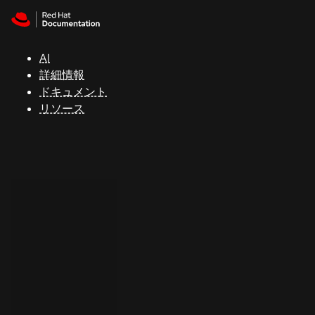
Skip to navigation
Skip to content
サ
ポ
ー
AI
ト
詳細情報
ドキュメント
リソース
コ
ン
ソ
ー
ル
開
発
者
ト
ラ