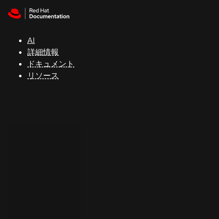
Skip to navigation
Skip to content
サ
ポ
ー
AI
ト
詳細情報
ドキュメント
リソース
コ
ン
ソ
ー
ル
開
発
者
ト
ラ