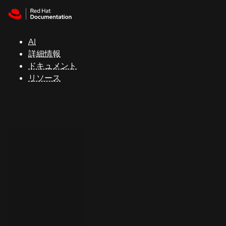
Skip to navigation
Skip to content
サ
ポ
ー
AI
ト
詳細情報
ドキュメント
リソース
コ
ン
ソ
ー
ル
開
発
者
ト
ラ