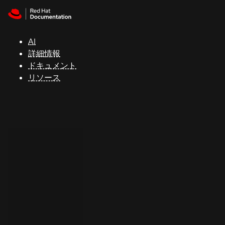
Skip to navigation
Skip to content
サ
ポ
ー
AI
ト
詳細情報
ドキュメント
リソース
コ
ン
ソ
ー
ル
開
発
者
ト
ラ