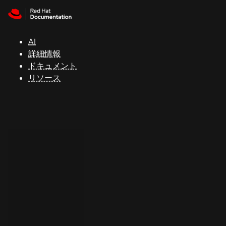
Skip to navigation
Skip to content
サ
ポ
ー
AI
ト
詳細情報
ドキュメント
リソース
コ
ン
ソ
ー
ル
開
発
者
ト
ラ