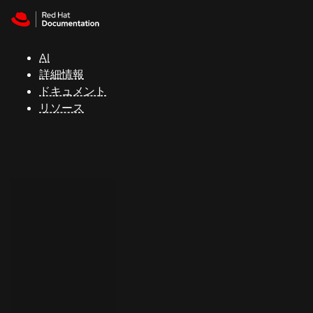
Skip to navigation
Skip to content
サ
ポ
ー
AI
ト
詳細情報
ドキュメント
リソース
コ
ン
ソ
ー
ル
開
発
者
ト
ラ