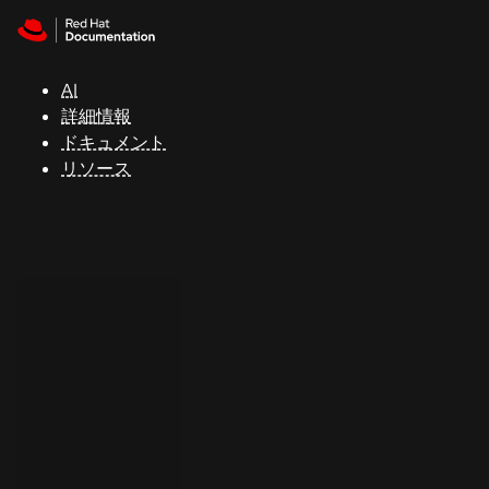
Skip to navigation
Skip to content
サ
ポ
ー
AI
ト
詳細情報
ドキュメント
リソース
コ
ン
ソ
ー
ル
開
発
者
ト
ラ