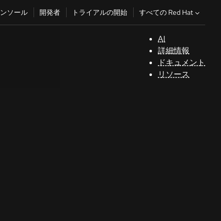
すべての Red Hat
ンソール
開発者
トライアルの開始
AI
サ
詳細情報
ポ
ドキュメント
ー
リソース
ト
コ
ン
ソ
ー
ル
開
発
者